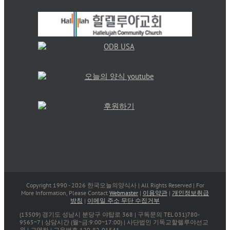
Copyright 1990 -
2026 한국오늘의양식사 | All Rights Reserved | For
More Information, Please Contact
Webmaster
|
이용약관
|
개인정보취급
방침
|
이메일 주소 무단 수집거부
(13509) 경기도 성남시 분당구 야탑로 368 | 구독문의 TEL 031)780-
9565~7 | 상담시간 (월~금:9:00~17:00) | 사단법인 기독교할렐루야선교
원 | 고영하 | 고유번호 120-82-01541