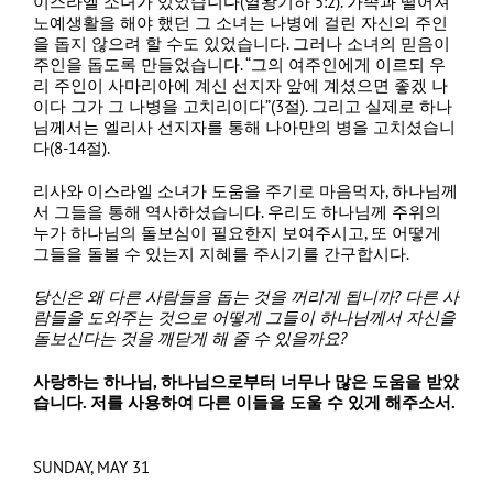
이스라엘 소녀가 있었습니다(열왕기하 5:2). 가족과 떨어져
노예생활을 해야 했던 그 소녀는 나병에 걸린 자신의 주인
을 돕지 않으려 할 수도 있었습니다. 그러나 소녀의 믿음이
주인을 돕도록 만들었습니다. “그의 여주인에게 이르되 우
리 주인이 사마리아에 계신 선지자 앞에 계셨으면 좋겠 나
이다 그가 그 나병을 고치리이다”(3절). 그리고 실제로 하나
님께서는 엘리사 선지자를 통해 나아만의 병을 고치셨습니
다(8-14절).
리사와 이스라엘 소녀가 도움을 주기로 마음먹자, 하나님께
서 그들을 통해 역사하셨습니다. 우리도 하나님께 주위의
누가 하나님의 돌보심이 필요한지 보여주시고, 또 어떻게
그들을 돌볼 수 있는지 지혜를 주시기를 간구합시다.
당신은 왜 다른 사람들을 돕는 것을 꺼리게 됩니까
?
다른 사
람들을 도와주는 것으로 어떻게 그들이 하나님께서 자신을
돌보신다는 것을 깨닫게 해 줄 수 있을까요
?
사랑하는 하나님
,
하나님으로부터 너무나 많은 도움을 받았
습니다
.
저를 사용하여 다른 이들을 도울 수 있게 해주소서
.
SUNDAY, MAY 31