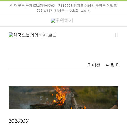
Skip
책자 구독 문의 031)780-9565 ~ 7 | 13509 경기도 성남시 분당구 야탑로
to
368 발행인 김상복
|
odb@hcc.or.kr
content
후
원
하
기
이전
다음
View
Larger
Image
20260531