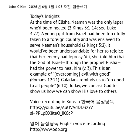
John C Kim
2026년 6월 1일 1:05 오전
- 답글쓰기
Today’s Insights
At the time of Elisha, Naaman was the only leper
who’d been healed (2 Kings 5:1-14; see Luke
4:27). A young girl from Israel had been forcefully
taken to a foreign country and was enslaved to
serve Naaman’s household (2 Kings 5:2). It
would’ve been understandable for her to rejoice
that her enemy had leprosy. Yet, she told him that
the God of Israel—through the prophet Elisha—
had the power to heal him (v. 3). This is an
example of “[overcoming] evil with good”
(Romans 12:21). Galatians reminds us to “do good
to all people” (6:10). Today, we can ask God to
show us how we can show His love to others.
Voice recording in Korean 한국어 음성낭독
https://youtu.be/AuUVAdDD3zY?
si=PPLpDX8teO_IK6cP
영어 음성낭독 English voice recording
http://www.odb.org