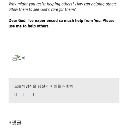
Why might you resist helping others
?
How can helping others
allow them to see God’s care for them
?
Dear God
,
I’ve experienced so much help from You
.
Please
use me to help others
.
인쇄
오늘의양식을 당신의 지인들과 함께
Facebook
Twitter
Email
3댓글