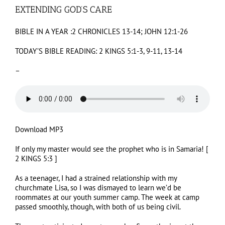
EXTENDING GOD’S CARE
BIBLE IN A YEAR :
2 CHRONICLES 13-14; JOHN 12:1-26
TODAY’S BIBLE READING:
2 KINGS 5:1-3, 9-11, 13-14
–
Download MP3
If only my master would see the prophet who is in Samaria! [
2 KINGS 5:3
]
As a teenager, I had a strained relationship with my
churchmate Lisa, so I was dismayed to learn we’d be
roommates at our youth summer camp. The week at camp
passed smoothly, though, with both of us being civil.