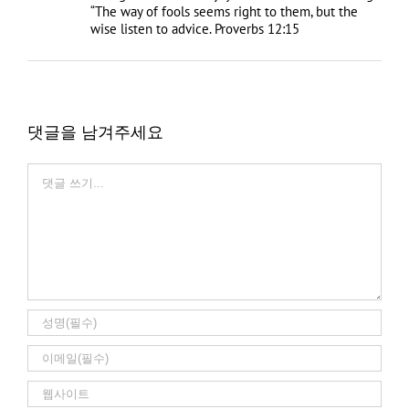
“The way of fools seems right to them, but the
wise listen to advice. Proverbs‬ ‭12‬:‭15‬ ‭
댓글을 남겨주세요
Comment