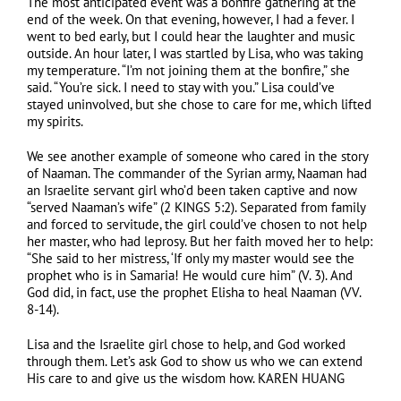
The most anticipated event was a bonfire gathering at the
end of the week. On that evening, however, I had a fever. I
went to bed early, but I could hear the laughter and music
outside. An hour later, I was startled by Lisa, who was taking
my temperature. “I’m not joining them at the bonfire,” she
said. “You’re sick. I need to stay with you.” Lisa could’ve
stayed uninvolved, but she chose to care for me, which lifted
my spirits.
We see another example of someone who cared in the story
of Naaman. The commander of the Syrian army, Naaman had
an Israelite servant girl who’d been taken captive and now
“served Naaman’s wife” (2 KINGS 5:2). Separated from family
and forced to servitude, the girl could’ve chosen to not help
her master, who had leprosy. But her faith moved her to help:
“She said to her mistress, ‘If only my master would see the
prophet who is in Samaria! He would cure him” (V. 3). And
God did, in fact, use the prophet Elisha to heal Naaman (VV.
8-14).
Lisa and the Israelite girl chose to help, and God worked
through them. Let’s ask God to show us who we can extend
His care to and give us the wisdom how. KAREN HUANG