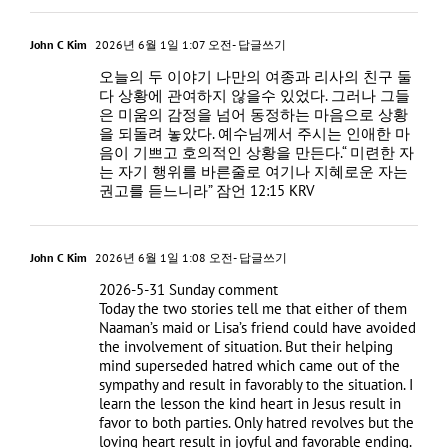
John C Kim
2026년 6월 1일 1:07 오전
- 답글쓰기
오늘의 두 이야기 나만의 여종과 리사의 친구 둘
다 상황에 관여하지 않을수 있었다. 그러나 그들
은 미움의 감정을 넘어 동정하는 마음으로 상황
을 되돌려 놓았다. 예수님께서 주시는 인애한 마
음이 기쁘고 호의적인 상황을 만든다.“ 미련한 자
는 자기 행위를 바른줄로 여기나 지혜로운 자는
권고를 듣느니라” 잠언‬ ‭12‬:‭15‬ ‭KRV‬‬
John C Kim
2026년 6월 1일 1:08 오전
- 답글쓰기
2026-5-31 Sunday comment
Today the two stories tell me that either of them
Naaman’s maid or Lisa’s friend could have avoided
the involvement of situation. But their helping
mind superseded hatred which came out of the
sympathy and result in favorably to the situation. I
learn the lesson the kind heart in Jesus result in
favor to both parties. Only hatred revolves but the
loving heart result in joyful and favorable ending.