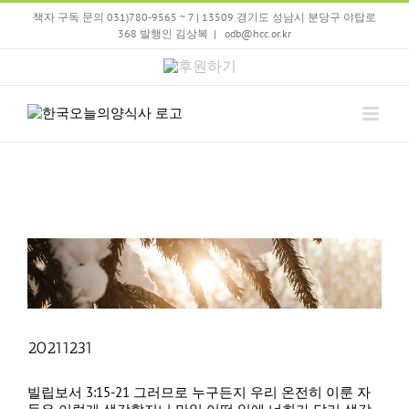
Skip
책자 구독 문의 031)780-9565 ~ 7 | 13509 경기도 성남시 분당구 야탑로
to
368 발행인 김상복
|
odb@hcc.or.kr
content
후
원
하
기
20211231
빌립보서 3:15-21 그러므로 누구든지 우리 온전히 이룬 자