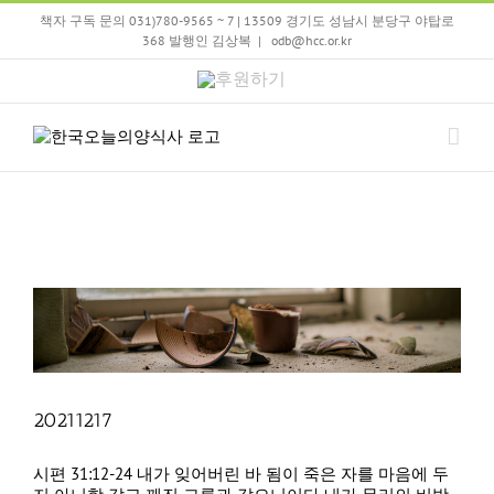
Skip
책자 구독 문의 031)780-9565 ~ 7 | 13509 경기도 성남시 분당구 야탑로
to
368 발행인 김상복
|
odb@hcc.or.kr
content
후
원
하
기
20211217
시편 31:12-24 내가 잊어버린 바 됨이 죽은 자를 마음에 두