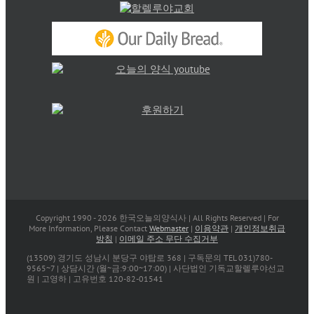
Copyright 1990 -
2026 한국오늘의양식사 | All Rights Reserved | For
More Information, Please Contact
Webmaster
|
이용약관
|
개인정보취급
방침
|
이메일 주소 무단 수집거부
(13509) 경기도 성남시 분당구 야탑로 368 | 구독문의 TEL 031)780-
9565~7 | 상담시간 (월~금:9:00~17:00) | 사단법인 기독교할렐루야선교
원 | 고영하 | 고유번호 120-82-01541