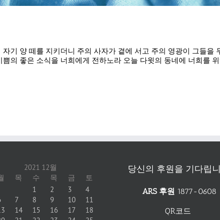
밖에서 자기 양 떼를 지키더니 주의 사자가 곁에 서고 주의 영광이 그들
 기쁨의 좋은 소식을 너희에게 전하노라 오늘 다윗의 동네에 너희를 
2021 12월
당신의 후원을 기다립니
월
목
수
목
금
토
1
2
3
4
ARS 후원
1877-0608
6
7
8
9
10
11
13
14
15
16
17
18
QR코드