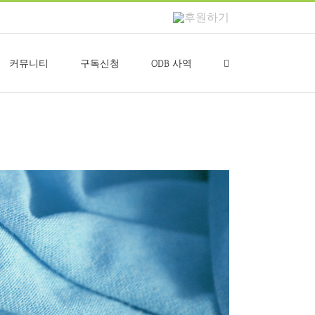
후
원
하
기
커뮤니티
구독신청
ODB 사역