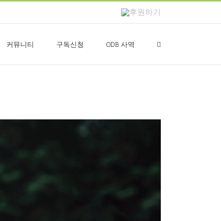
후
원
하
기
커뮤니티
구독신청
ODB 사역