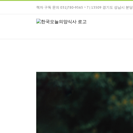
Skip
책자 구독 문의 031)780-9565 ~ 7 | 13509 경기도 성남시
to
content