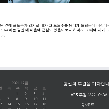
에 왕 앞에 포도주가 있기로 내가 그 포도주를 왕에게 드렸는데 이전에
느냐 이는 필연 네 마음에 근심이 있음이로다 하더라 그 때에 내가 
..]
2021 12월
당신의 후원을 기다립니
월
목
수
목
금
토
1
2
3
4
ARS 후원
1877-0608
6
7
8
9
10
11
13
14
15
16
17
18
QR코드