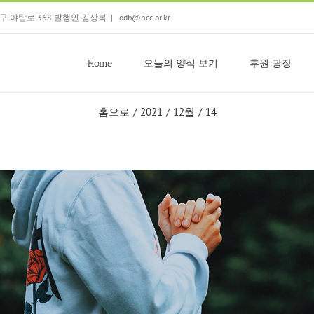
 분당구 야탑로 368 발행인 김상복
|
odb@hcc.or.kr
Home
오늘의 양식 보기
후원 광장
홈으로
/
2021
/
12월
/
14