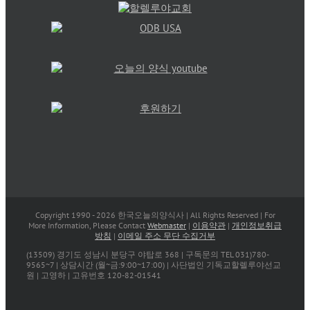
Copyright 1990 -
2026 한국오늘의양식사 | All Rights Reserved | For
More Information, Please Contact
Webmaster
|
이용약관
|
개인정보취급
방침
|
이메일 주소 무단 수집거부
(13509) 경기도 성남시 분당구 야탑로 368 | 구독문의 TEL 031)780-
9565~7 | 상담시간 (월~금:9:00~17:00) | 사단법인 기독교할렐루야선교
원 | 고영하 | 고유번호 120-82-01541