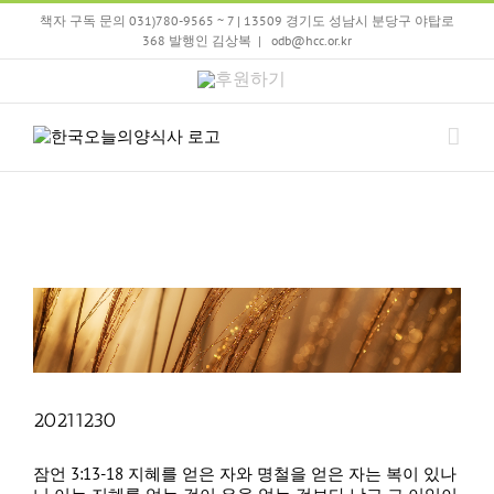
Skip
책자 구독 문의 031)780-9565 ~ 7 | 13509 경기도 성남시 분당구 야탑로
to
368 발행인 김상복
|
odb@hcc.or.kr
content
후
원
하
기
20211230
잠언 3:13-18 지혜를 얻은 자와 명철을 얻은 자는 복이 있나