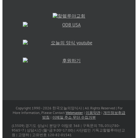
Copyright 1990 -
2026 한국오늘의양식사 | All Rights Reserved | For
More Information, Please Contact
Webmaster
|
이용약관
|
개인정보취급
방침
|
이메일 주소 무단 수집거부
(13509) 경기도 성남시 분당구 야탑로 368 | 구독문의 TEL 031)780-
9565~7 | 상담시간 (월~금:9:00~17:00) | 사단법인 기독교할렐루야선교
원 | 고영하 | 고유번호 120-82-01541