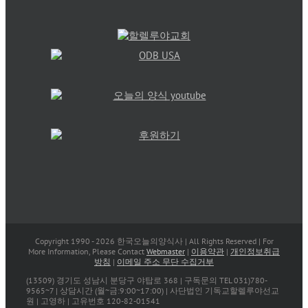
Copyright 1990 -
2026 한국오늘의양식사 | All Rights Reserved | For
More Information, Please Contact
Webmaster
|
이용약관
|
개인정보취급
방침
|
이메일 주소 무단 수집거부
(13509) 경기도 성남시 분당구 야탑로 368 | 구독문의 TEL 031)780-
9565~7 | 상담시간 (월~금:9:00~17:00) | 사단법인 기독교할렐루야선교
원 | 고영하 | 고유번호 120-82-01541