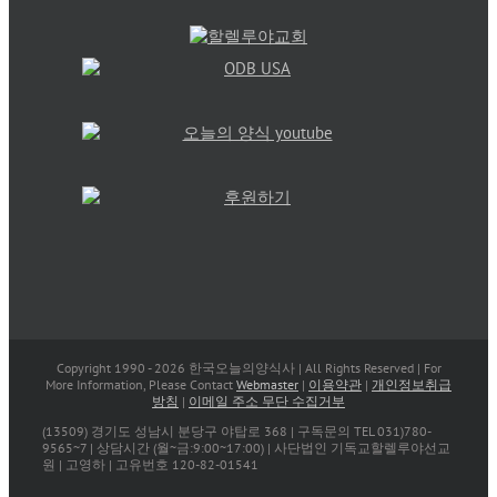
Copyright 1990 -
2026 한국오늘의양식사 | All Rights Reserved | For
More Information, Please Contact
Webmaster
|
이용약관
|
개인정보취급
방침
|
이메일 주소 무단 수집거부
(13509) 경기도 성남시 분당구 야탑로 368 | 구독문의 TEL 031)780-
9565~7 | 상담시간 (월~금:9:00~17:00) | 사단법인 기독교할렐루야선교
원 | 고영하 | 고유번호 120-82-01541