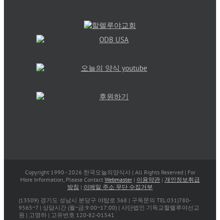
Copyright 1990 -
2026 한국오늘의양식사 | All Rights Reserved | For
More Information, Please Contact
Webmaster
|
이용약관
|
개인정보취급
방침
|
이메일 주소 무단 수집거부
(13509) 경기도 성남시 분당구 야탑로 368 | 구독문의 TEL 031)780-
9565~7 | 상담시간 (월~금:9:00~17:00) | 사단법인 기독교할렐루야선교
원 | 고영하 | 고유번호 120-82-01541