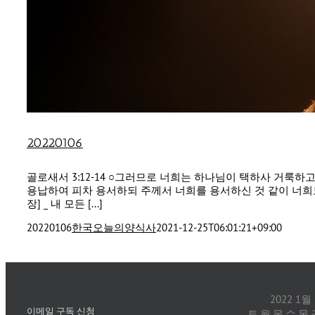
20220106
골로새서 3:12-14 ○그러므로 너희는 하나님이 택하사 거룩
용납하여 피차 용서하되 주께서 너희를 용서하신 것 같이 너희도 
장] _ 내 모든 [...]
20220106
한국오늘의양식사
2021-12-25T06:01:21+09:00
2022 1월
이메일 구독 신청
토
월
목
수
목