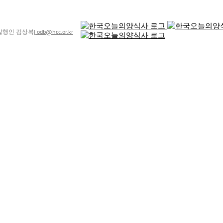
8 발행인 김상복
|
odb@hcc.or.kr