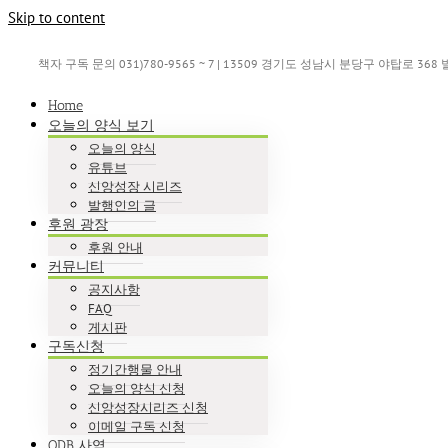
Skip to content
책자 구독 문의 031)780-9565 ~ 7 | 13509 경기도 성남시 분당구 야탑로 36
Home
오늘의 양식 보기
오늘의 양식
유튜브
신앙성장 시리즈
발행인의 글
후원 광장
후원 안내
커뮤니티
공지사항
FAQ
게시판
구독신청
정기간행물 안내
오늘의 양식 신청
신앙성장시리즈 신청
이메일 구독 신청
ODB 사역