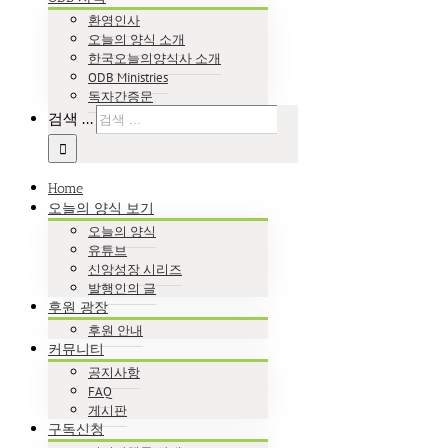
환영인사
오늘의 양식 소개
한국오늘의양식사 소개
ODB Ministries
독자간증문
검색 ...
Home
오늘의 양식 보기
오늘의 양식
유튜브
신앙성장 시리즈
발행인의 글
후원 광장
후원 안내
커뮤니티
공지사항
FAQ
게시판
구독신청