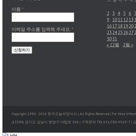
이름
*
2
3
4
5
6
9
10
11
12
13
16
17
18
19
20
이메일 주소를 입력해 주세요.
*
23
24
25
26
27
30
31
« 12월
2월 »
Copyright 1990 -
2026 한국오늘의양식사 | All Rights Reserved | For More Informa
(13509) 경기도 성남시 분당구 야탑로 368 | 구독문의 TEL 031)780-9565~7 