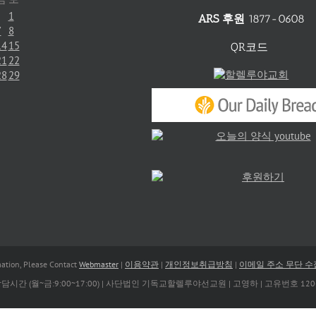
1
ARS 후원
1877-0608
7
8
14
15
QR코드
21
22
28
29
tion, Please Contact
Webmaster
|
이용약관
|
개인정보취급방침
|
이메일 주소 무단 
| 상담시간 (월~금:9:00~17:00) | 사단법인 기독교할렐루야선교원 | 고영하 | 고유번호 120-